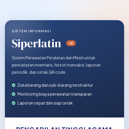
SISTEM INFORMASI
Siperlatin
v2
Sistem Perawatan Peralatan dan Mesin untuk
pencatatan inventaris, histori transaksi, laporan
periodik, dan cetak QR code.
Data barang dan sub-barang terstruktur
Monitoring biaya perawatan transparan
Laporan cepat dan siap cetak